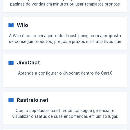
comércio eletrônico, para que o Google retorne os dados
páginas de vendas em minutos ou usar templates prontos
mais atualizados. Por exemplo, ao pesquisar no Google por
em seu e-commerce. Como fazer a integração Passo 1.
Acesse sua conta Landing Page, vá em Integrações >
CartPanda Passo 2. Aparecerá no canto inferior direito uma
Wiio
pequena janela, preencha com a sua URL Cartpanda e com
seu token, que pode localizar no canto superior direito
A Wiio é como um agente de dropshipping, com a proposta
de conseguir produtos, preços e prazos mais atrativos que
no Aliexpress. Eles contam com uma linha de envio especial
para o Brasil, que embora seja um pouco mais cara que
outros fretes, compensa no prazo de entrega. Como
JivoChat
conectar sua loja Cartpanda na Wiio Faça o login em sua
conta na Wiio, após, acesse no canto esquerdo da
Aprenda a configurar o Jivochat dentro do CartX
dashboard Stores > Connect to Cartpanda. Irá aparecer a
caixa de informações da sua loja, conforme nosso
Rastreio.net
Com o app Rastreio.net, você consegue gerenciar e
visualizar o status de suas encomendas em um só lugar.
Além disso, você pode notificar os seus clientes via e-mail,
Whatsapp, SMS ou Push Notification sobre mudanças nos