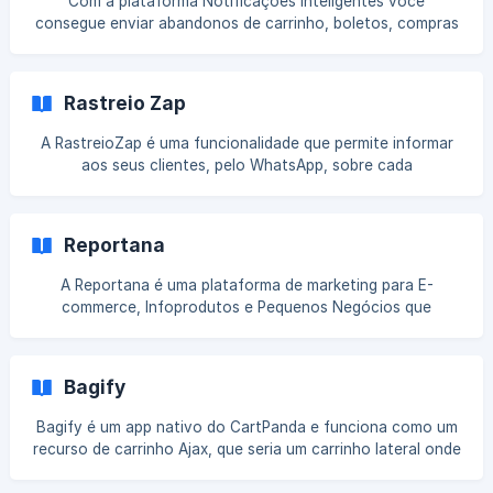
Com a plataforma Notificações Inteligentes você
consegue enviar abandonos de carrinho, boletos, compras
aprovadas e informações de rastreamento de pedidos,
mensagens em massa, em uma só Central de Atendimento.
Como realizar a integração Passo 1. Acesse a sua conta do
Rastreio Zap
Notificações Inteligentes e clique em Lojas: Na página,
clique em Criar loja: ![](https://storage.crisp.chat/user
A RastreioZap é uma funcionalidade que permite informar
aos seus clientes, pelo WhatsApp, sobre cada
movimentação do pedido enviado pelos Correios e outras
transportadoras, tudo de forma automática! Realizando a
integração Passo 1. Primeiro você precisa dos dados de url
Reportana
e token da sua loja Cartpanda , que pode encontrar no
canto superior direito da sua dashboard, aqui. ![]
A Reportana é uma plataforma de marketing para E-
(https://storage.crisp.chat/users/helpdesk/website/626e5b
commerce, Infoprodutos e Pequenos Negócios que
ed518e1800/imag
possibilita enviar mensagens para a recuperação de
pedidos e carrinhos abandonados, aumentando as suas
conversões. Realizando a Integração Passo 1. Acesse a
Bagify
Dashboard do Cartpanda, aqui. Clique em Perfil, localizado
no canto superior direito e copie a URL e Token da sua loja.
Bagify é um app nativo do CartPanda e funciona como um
![]
recurso de carrinho Ajax, que seria um carrinho lateral onde
(https://storage.crisp.chat/users/helpdesk/website/-/6/2/6/
seu cliente pode visualizar as informações do pedido sem
e/626e5bed51