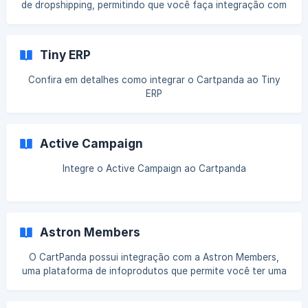
de dropshipping, permitindo que você faça integração com
o Aliexpress para gerenciar os seus pedidos. Com esse app,
você realiza a venda e o seu fornecedor entrega o
produto diretamente ao cliente final de maneira facilitada.
Tiny ERP
A integração com o Cartpanda é muito simples e pode ser
concluída em poucos passos. Ao final desse artigo você
Confira em detalhes como integrar o Cartpanda ao Tiny
estará pronto para processar os seus pedidos de
ERP
dropshipping aqui em nossa platafor
Active Campaign
Integre o Active Campaign ao Cartpanda
Astron Members
O CartPanda possui integração com a Astron Members,
uma plataforma de infoprodutos que permite você ter uma
área personalizada para seu cliente acessar seus produtos
e cursos. Para esse tutorial iremos presumir que a sua