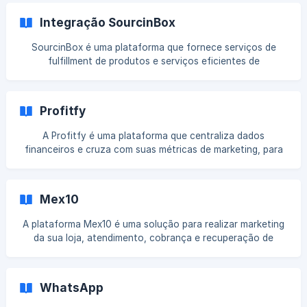
precisar sair da página atual, além da possibilidade de criar
ofertas de Crossell e Progress bar, aprimorando a
Integração SourcinBox
experiência de uso e aumentando o ticket médio com
poderosos gatilhos de ofertas no carrinho. || O app está
SourcinBox é uma plataforma que fornece serviços de
disponível apenas em nossos temas nativos. O carrinho
fulfillment de produtos e serviços eficientes de
aparece na lateral direita da sua lo
atendimento de pedidos de dropshipping. Com essa
integração, sua loja poderá receber novos produtos via
importação e você poderá processar pedidos recebidos em
Profitfy
sua loja Cartpanda diretamente pelo SourcinBox. 1:
Conectando sua conta SourcinBox ao Cartpanda
A Profitfy é uma plataforma que centraliza dados
Integração entre Cartpanda e Sourcing Box || A equipe da
financeiros e cruza com suas métricas de marketing, para
plataforma preparou um artigo especial com todos os de
que consiga fazer uma análise mais assertiva, evitando
prejuízos e encontrando oportunidades de crescimento da
sua loja. Realizando a integração Passo 1. Ao logar na sua
Mex10
conta Profitfy deve selecionar no menu a opção de Dados
> Integrações > Loja Virtual. Selecione a plataforma **
A plataforma Mex10 é uma solução para realizar marketing
da sua loja, atendimento, cobrança e recuperação de
pedidos por SMS de alerta. Realizando a Integração Passo
1. Ao realizar login dentro da plataforma da “Mex10” clique
em Integrações > CartPanda. Passo 2. Selecionado nossa
WhatsApp
plataforma, alguns dados devem ser preenchidos, sendo
eles: Nome da Ação: Local onde você ira colo