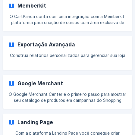
conta da Astron Members já está criada e preparada. Caso
Memberkit
você ainda não tenha uma conta na Astron Members, crie
uma antes de prosseguir. A integração do CartPanda com a
O CartPanda conta com uma integração com a Memberkit,
Astron é bem simples e pode ser feita apenas em alguns
plataforma para criação de cursos com área exclusiva de
passos, permitindo que você passe a utilizar o **chec
membros. Esta integração é simples e rápida, permitindo
utilizar o checkout CartPanda para converter seus alunos.
Para realizar a conexão, acesse seu painel da Memberkit e
Exportação Avançada
vá em configurações Basta copiar o código acima e colar
dentro da dashboard do CartPanda, [nesta página]
Construa relatórios personalizados para gerenciar sua loja
(https://acco
Google Merchant
O Google Merchant Center é o primeiro passo para mostrar
seu catálogo de produtos em campanhas do Shopping
Ads e o principal objetivo dessa ferramenta é permitir que
as empresas enviem e acompanhem informações dos
produtos - como fotos, reviews e preços - para serem
Landing Page
exibidas nas pesquisas relevantes do Google Shopping.
Você também pode enviar informações sobre sua loja de
Com a plataforma Landing Page você consegue criar