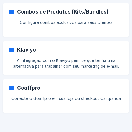
Combos de Produtos (Kits/Bundles)
Configure combos exclusivos para seus clientes
Klaviyo
A integração com o Klaviyo permite que tenha uma
alternativa para trabalhar com seu marketing de e-mail.
Tudo que você precisa fazer é ligar suas Chaves de API ao
CartPanda e o restante das configurações são feitas
diretamente pelo Klaviyo. Encontrando Public e Private Key
Goaffpro
no Klaviyo Antes de iniciar a integração no painel do
CartPanda você precisa ter a Public Key e a Private Key do
Conecte o Goaffpro em sua loja ou checkout Cartpanda
Klaviyo em mãos. Para isso, acesse esse link.