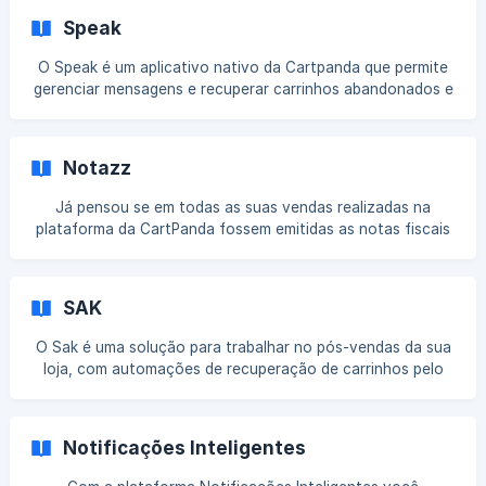
rastreios. Como realizar a integração ||| Vídeo de
Speak
integração disponibilizado pela Rastreio.net >
https://www.youtube.com/watch?v=8hdUr1bI8PM Passo 1.
O Speak é um aplicativo nativo da Cartpanda que permite
Acesse sua conta na plataforma Rastreio.net e clique
gerenciar mensagens e recuperar carrinhos abandonados e
nesse link, de
boletos via WhatsApp e SMS, ajudando a aumentar sua
taxa de conversão. Com ele, você pode criar templates
personalizados, configurar envios e acompanhar os
Notazz
abandonos diretamente pelo painel do aplicativo. Como
integrar o Speak à sua loja Para realizar a integração com
Já pensou se em todas as suas vendas realizadas na
o Speak e começar a personalizar mensagens de carrinho:
plataforma da CartPanda fossem emitidas as notas fiscais
Acesse seu painel Cartpanda. Vá em **Ap
de forma automática!? Isso já é realidade com o Notazz!
Gostou?! Nesse artigo iremos mostrar a parte técnica para
você ver como é simples e rápido realizar essa integração.
SAK
Segue abaixo um texto explicativo, confere aí! Realizando
a integração Passo 1. Acesse a plataforma Notazz, vá ao
O Sak é uma solução para trabalhar no pós-vendas da sua
menu Configurações > Integração > Adicionar. ![]
loja, com automações de recuperação de carrinhos pelo
(https://storage.crisp.chat/users/helpd
WhatsApp. Como realizar a integração Passo 1. Acesse o
painel da CartPanda, clicando aqui! Passo 2. Vai abrir uma
pequena janela onde terá a informação da url da sua loja e
Notificações Inteligentes
do seu token Passo 3. Na aba de integrações dentro da
platafor