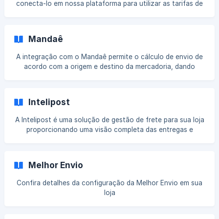
conecta-lo em nossa plataforma para utilizar as tarifas de
frete reduzidas que esse convênio possibilita. Para ativar o
seu contrato em nosso checkout basta seguir as
orientações abaixo. Conectando seu contrato Para iniciar,
Mandaê
siga em Admin > Frete > Gerenciar Integrações e selecione
Correios. Na página seguinte, haverão 4 abas para
A integração com o Mandaê permite o cálculo de envio de
configuração. ![](https://storage.crisp.chat/users
acordo com a origem e destino da mercadoria, dando
liberdade para você gerenciar o envio dos seus pedido a
um preço mais atrativo do que os negociados diretamente
com a transportadora. || Importante: Todos os produtos
Intelipost
devem possuir informações de medidas e peso.
Configurando suas localidades A primeira tarefa será
A Intelipost é uma solução de gestão de frete para sua loja
configurar as localidades de envio dos seus produtos. Para
proporcionando uma visão completa das entregas e
isso, acesse Admin > Localidades ou então [cliqu
redução de custos logísticos. Vamos explicar neste artigo
como ativa-los em nossa plataforma. Realizando a
Integração Passo 1. Acesse a área de gestão de frete
Melhor Envio
dentro da Cartpanda, em Admin > Frete Passo 2.
Selecione Gerenciar Integrações ![
Confira detalhes da configuração da Melhor Envio em sua
loja