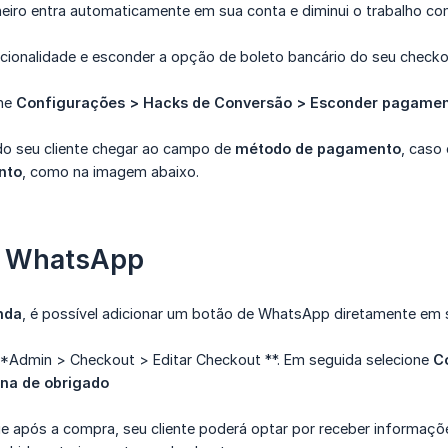
heiro entra automaticamente em sua conta e diminui o trabalho co
uncionalidade e esconder a opção de boleto bancário do seu check
one
Configurações > Hacks de Conversão > Esconder pagament
o seu cliente chegar ao campo de
método de pagamento
, caso
nto
, como na imagem abaixo.
e WhatsApp
nda
, é possível adicionar um botão de WhatsApp diretamente em 
**Admin > Checkout > Editar Checkout **. Em seguida selecione
Co
na de obrigado
ue após a compra, seu cliente poderá optar por receber informaç