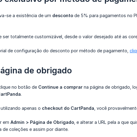
va-se a existência de um
desconto
de 5% para pagamentos no PI
 ser totalmente customizável, desde o valor desejado até as core
utorial de configuração do desconto por método de pagamento,
cli
página de obrigado
clique no botão de
Continue a comprar
na página de obrigado, lo
artPanda
.
 utilizando apenas o
checkout do CartPanda
, você provavelmente 
ir em
Admin > Página de Obrigado
, e alterar a URL pela a que q
a de coleções e assim por diante.